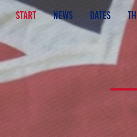
START
NEWS
DATES
TH